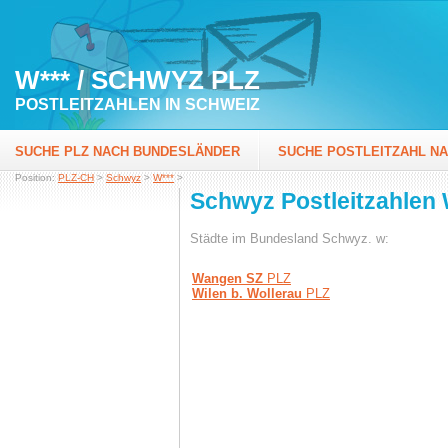
W*** / SCHWYZ PLZ
POSTLEITZAHLEN IN SCHWEIZ
SUCHE PLZ NACH BUNDESLÄNDER
SUCHE POSTLEITZAHL N
Position:
PLZ-CH
>
Schwyz
>
W***
>
Schwyz Postleitzahlen
Städte im Bundesland Schwyz. w:
Wangen SZ
PLZ
Wilen b. Wollerau
PLZ