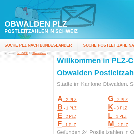
OBWALDEN PLZ
POSTLEITZAHLEN IN SCHWEIZ
SUCHE PLZ NACH BUNDESLÄNDER
SUCHE POSTLEITZAHL N
Position:
PLZ-CH
>
Obwalden
>
Willkommen in PLZ-
Obwalden Postleitzah
Städte im Kantone Obwalden. So
A
G
- 2 PLZ
- 2 PLZ
B
K
- 1 PLZ
- 3 PLZ
E
L
- 2 PLZ
- 1 PLZ
F
M
- 1 PLZ
- 2 PLZ
Gefunden 24 Postleitzahlen in 